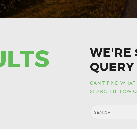
ULTS
WE'RE 
QUERY 
CAN'T FIND WHAT
SEARCH BELOW O