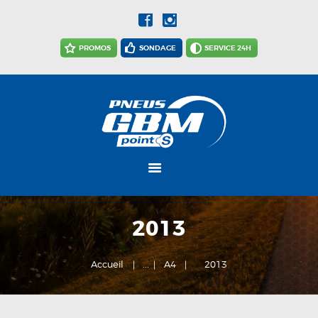
ACCUEIL
ACTUALITÉS
PROMOS
SONDAGE
SERVICE 24H
NOTRE
ENTREPRISE
NOS SERVICES
CARRIÈRES
NOUS JOINDRE
2013
Accueil
...
A4
2013