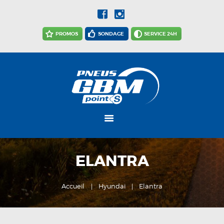
ACCUEIL
ACTUALITÉS
PROMOS
SONDAGE
SERVICE 24H
NOTRE
ENTREPRISE
NOS SERVICES
CARRIÈRES
NOUS JOINDRE
ELANTRA
Accueil
Hyundai
Elantra