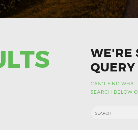
ULTS
WE'RE 
QUERY 
CAN'T FIND WHAT
SEARCH BELOW O