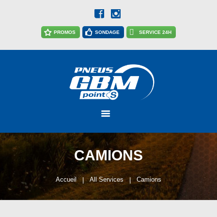
ACCUEIL
ACTUALITÉS
PROMOS
SONDAGE
SERVICE 24H
NOTRE
ENTREPRISE
NOS SERVICES
CARRIÈRES
NOUS JOINDRE
CAMIONS
Accueil
All Services
Camions