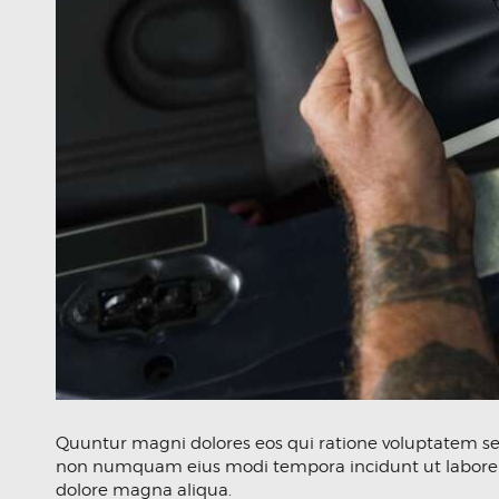
Quuntur magni dolores eos qui ratione voluptatem sequ
non numquam eius modi tempora incidunt ut labore et
dolore magna aliqua.