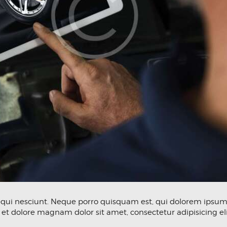
i nesciunt. Neque porro quisquam est, qui dolorem ipsum qui
 dolore magnam dolor sit amet, consectetur adipisicing eli