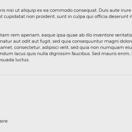
s nisi ut aliquip ex ea commodo consequat. Duis aute irure d
at cupidatat non proident, sunt in culpa qui officia deserunt 
rem aperiam, eaque ipsa quae ab illo inventore veritatis et
atur aut odit aut fugit, sed quia consequuntur magni dolor
 amet, consectetur, adipisci velit, sed quia non numquam ei
m lacus quis nulla dignissim faucibus. Sed mauris enim, b
lesuada luctus.
ire.