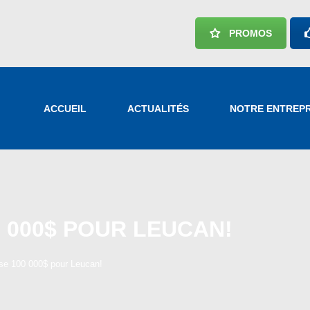
ACCUEIL
PROMOS
ACTUALITÉS
NOTRE ENTREPRISE
NOS SERVICES
ACCUEIL
ACTUALITÉS
NOTRE ENTREPR
CARRIÈRES
NOUS JOINDRE
0 000$ POUR LEUCAN!
se 100 000$ pour Leucan!