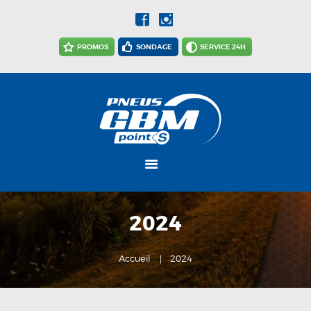
PROMOS
SONDAGE
SERVICE 24H
ACCUEIL
ACTUALITÉS
NOTRE
ENTREPRISE
NOS SERVICES
2024
CARRIÈRES
NOUS JOINDRE
Accueil
2024