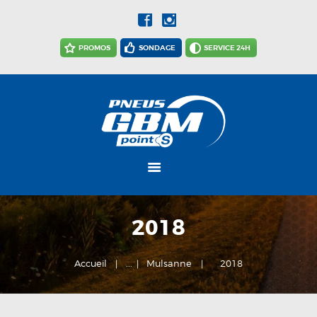
PROMOS
SONDAGE
SERVICE 24H
ACCUEIL
ACTUALITÉS
NOTRE
ENTREPRISE
NOS SERVICES
2018
CARRIÈRES
NOUS JOINDRE
Accueil
...
Mulsanne
2018